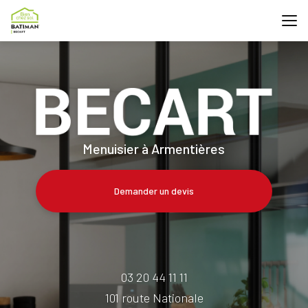
Aller
au
contenu
principal
Menuisier à Armentières
Demander un devis
03 20 44 11 11
101 route Nationale