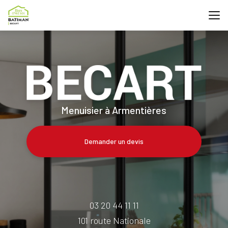
Aller
au
contenu
principal
Menuisier à Armentières
Demander un devis
03 20 44 11 11
101 route Nationale