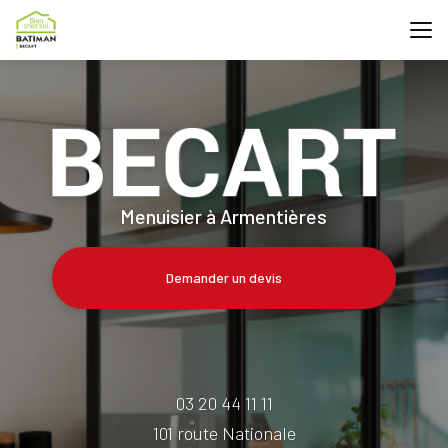
Aller
au
contenu
principal
Menuisier à Armentières
Demander un devis
03 20 44 11 11
101 route Nationale