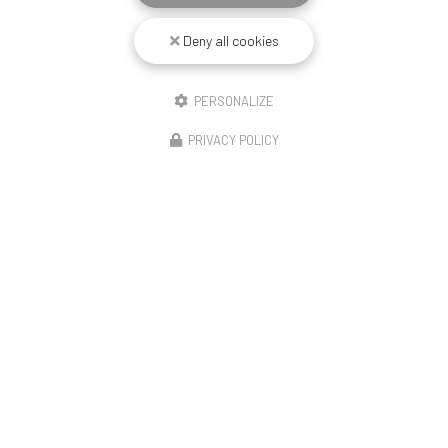
Deny all cookies
PERSONALIZE
PRIVACY POLICY
17/06/2026
Offre spéciale sécurité
Découvrez l'expertise de BECART en menuiserie et
fermetures à ArmentièresChez
BECART
, nous sommes
fiers de notre expertise en
menuiserie
et en solutions de…
Toute l'actualité