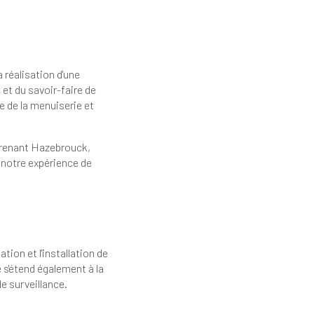
 réalisation d'une
 et du savoir-faire de
 de la menuiserie et
mprenant Hazebrouck,
 notre expérience de
on et l'installation de
e s'étend également à la
e surveillance.