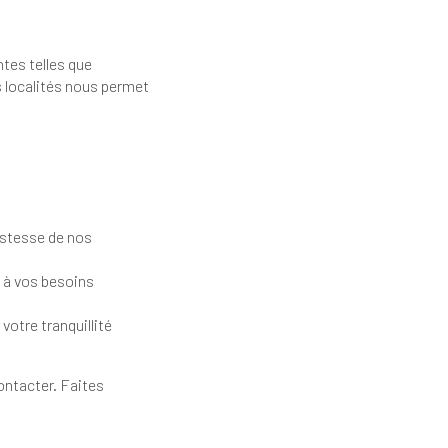
tes telles que
s localités nous permet
bustesse de nos
 à vos besoins
votre tranquillité
ontacter. Faites