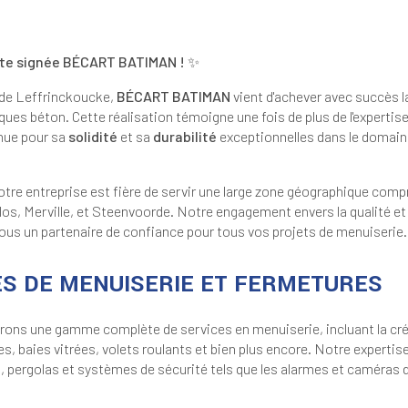
ite signée BÉCART BATIMAN ! ✨
 de Leffrinckoucke,
BÉCART BATIMAN
vient d'achever avec succès la
ues béton. Cette réalisation témoigne une fois de plus de l'expertise
nnue pour sa
solidité
et sa
durabilité
exceptionnelles dans le domaine
otre entreprise est fière de servir une large zone géographique co
glos, Merville, et Steenvoorde. Notre engagement envers la qualité et
nous un partenaire de confiance pour tous vos projets de menuiserie.
ES DE MENUISERIE ET FERMETURES
ns une gamme complète de services en menuiserie, incluant la créati
s, baies vitrées, volets roulants et bien plus encore. Notre expertis
s, pergolas et systèmes de sécurité tels que les alarmes et caméras d