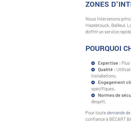
ZONES D'IN
Nous intervenons princ
Hazebrouck, Bailleul, L
d'offrir un service rapid
POURQUOI CH
Expertise
: Plus
Qualité
: Utilisa
installations.
Engagement cl
spécifiques.
Normes de sécu
d'esprit.
Pour toute
demande de 
confiance à BÉCART BAT