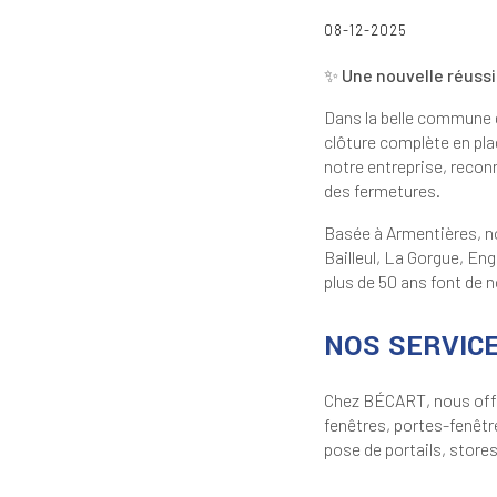
08-12-2025
✨ Une nouvelle réuss
Dans la belle commune
clôture complète en plaq
notre entreprise, reco
des fermetures.
Basée à Armentières, n
Bailleul, La Gorgue, En
plus de 50 ans font de 
NOS SERVIC
Chez BÉCART, nous offro
fenêtres, portes-fenêtre
pose de portails, store