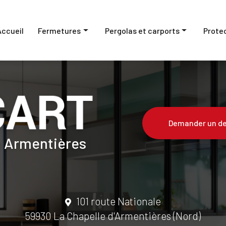
Accueil
Fermetures
Pergolas et carports
Prote
Fenêtres et baies vitrées
Pergolas
Portes
Carports
Volets
Portes de garage
Demander un de
à Armentières
Portails
Stores
101 route Nationale
59930 La Chapelle d'Armentières (Nord)