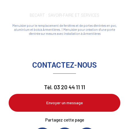
BECART : SAVOIR-FAIRE ET SERVICES
Menuisier pour le remplacement de fenêtres et de portes d'entrées en pvc,
aluminium et bois à Armentières.
|
Menuisier pour création d'une porte
d'entrée sur mesure avec installation à Armentières
CONTACTEZ-NOUS
Tél.
03 20 44 11 11
Envoyer un message
Partagez cette page