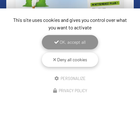
This site uses cookies and gives you control over what
you want to activate
OK, accept all
17/06/2026
Deny all cookies
Offre spéciale sécurité
Découvrez l'expertise de BECART en menuiserie et
fermetures à ArmentièresChez
BECART
, nous sommes
PERSONALIZE
fiers de notre expertise en
menuiserie
et en solutions de…
PRIVACY POLICY
Toute l'actualité