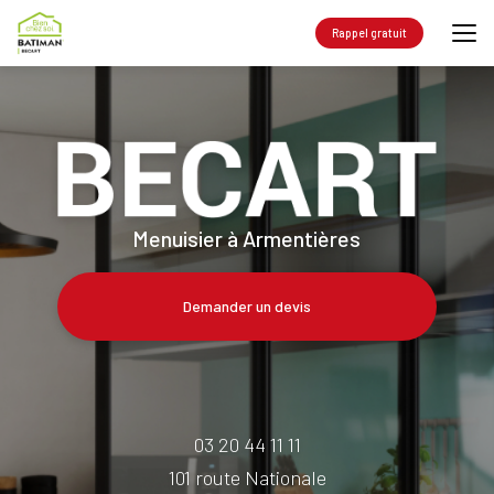
Aller
au
Rappel gratuit
contenu
principal
Menuisier à Armentières
Demander un devis
03 20 44 11 11
101 route Nationale