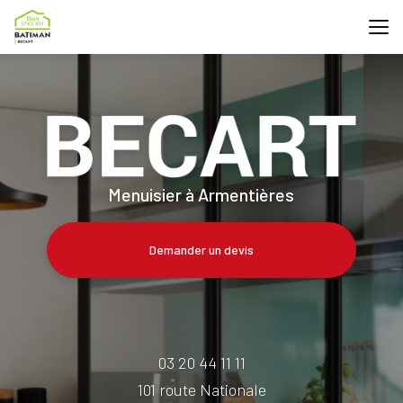
Aller
au
contenu
principal
Menuisier à Armentières
Demander un devis
03 20 44 11 11
101 route Nationale