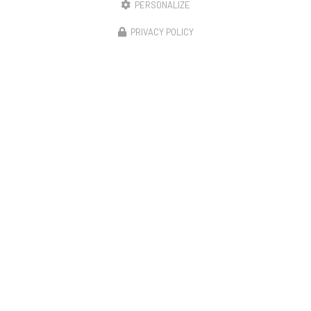
PERSONALIZE
17/06/2026
Offre spéciale sécurité
PRIVACY POLICY
Découvrez l'expertise de BECART en menuiserie et
fermetures à ArmentièresChez
BECART
, nous sommes
fiers de notre expertise en
menuiserie
et en solutions de…
Toute l'actualité