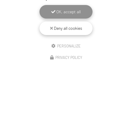
OK, accept all
Deny all cookies
PERSONALIZE
PRIVACY POLICY
17/06/2026
Offre spéciale sécurité
Découvrez l'expertise de BECART en menuiserie et
fermetures à ArmentièresChez
BECART
, nous sommes
fiers de notre expertise en
menuiserie
et en solutions de…
Toute l'actualité