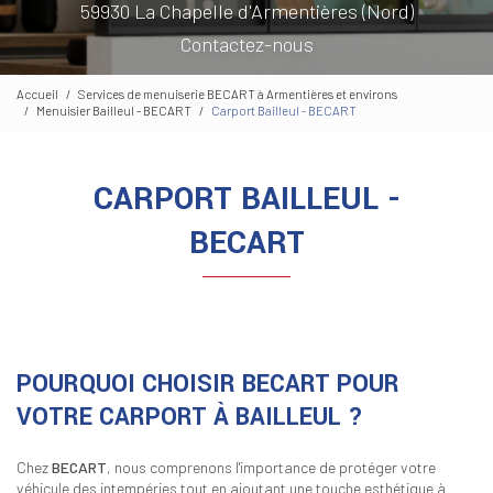
59930 La Chapelle d'Armentières (Nord)
Contactez-nous
Accueil
Services de menuiserie BECART à Armentières et environs
Menuisier Bailleul - BECART
Carport Bailleul - BECART
CARPORT BAILLEUL -
BECART
POURQUOI CHOISIR BECART POUR
VOTRE CARPORT À BAILLEUL ?
Chez
BECART
, nous comprenons l'importance de protéger votre
véhicule des intempéries tout en ajoutant une touche esthétique à