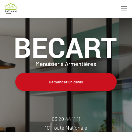
Aller
au
contenu
principal
Menuisier à Armentières
Demander un devis
03 20 44 11 11
101 route Nationale