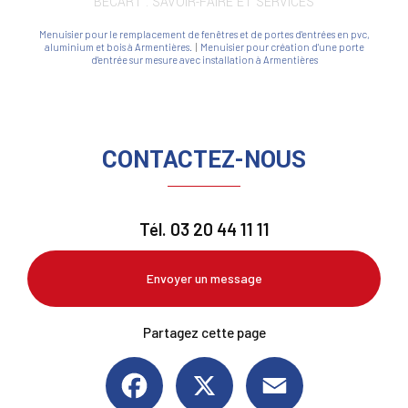
BECART : SAVOIR-FAIRE ET SERVICES
Menuisier pour le remplacement de fenêtres et de portes d'entrées en pvc,
aluminium et bois à Armentières.
|
Menuisier pour création d'une porte
d'entrée sur mesure avec installation à Armentières
CONTACTEZ-NOUS
Tél.
03 20 44 11 11
Envoyer un message
Partagez cette page
Facebook
X
Email