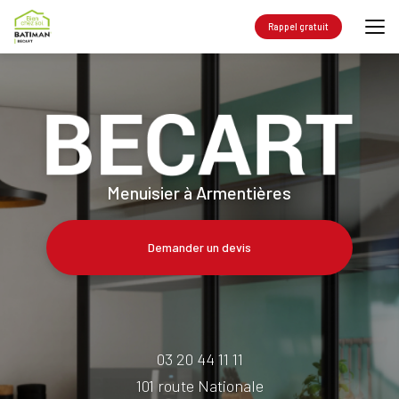
Aller
au
Rappel gratuit
contenu
principal
Menuisier à Armentières
Demander un devis
03 20 44 11 11
101 route Nationale