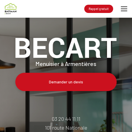
Aller
au
Rappel gratuit
contenu
principal
Menuisier à Armentières
Demander un devis
03 20 44 11 11
101 route Nationale