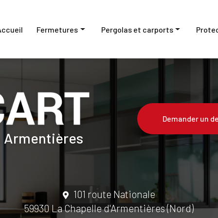
Accueil
Fermetures
Pergolas et carports
Prote
Fenêtres et baies vitrées
Pergolas
Portes
Carports
Volets
Portes de garage
Demander un de
à Armentières
Portails
Stores
101 route Nationale
59930 La Chapelle d'Armentières (Nord)