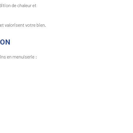
ition de chaleur et
t valorisent votre bien.
ION
ns en menuiserie :