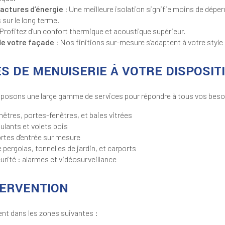
actures d’énergie :
Une meilleure isolation signifie moins de déperd
sur le long terme.
Profitez d’un confort thermique et acoustique supérieur.
e votre façade :
Nos finitions sur-mesure s’adaptent à votre style e
S DE MENUISERIE À VOTRE DISPOSIT
osons une large gamme de services pour répondre à tous vos besoi
enêtres, portes-fenêtres, et baies vitrées
ulants et volets bois
ortes d'entrée sur mesure
ergolas, tonnelles de jardin, et carports
rité : alarmes et vidéosurveillance
TERVENTION
nt dans les zones suivantes :