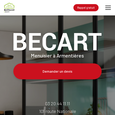
Aller
au
Rappel gratuit
contenu
principal
Menuisier à Armentières
Demander un devis
03 20 44 11 11
101 route Nationale