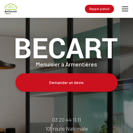
Aller
au
Rappel gratuit
contenu
principal
Menuisier à Armentières
Demander un devis
03 20 44 11 11
101 route Nationale